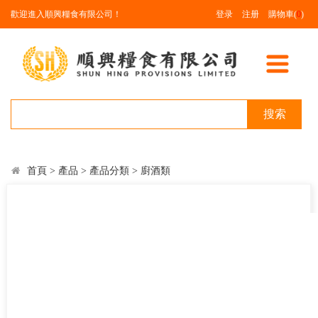
歡迎進入順興糧食有限公司！
登录
注册
購物車(
0
)
搜索
首頁
>
產品
>
產品分類
>
廚酒類