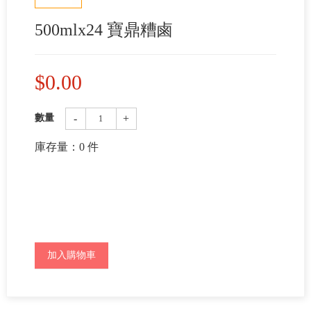
500mlx24 寶鼎糟鹵
$
0.00
-
+
數量
庫存量：
0
件
加入購物車