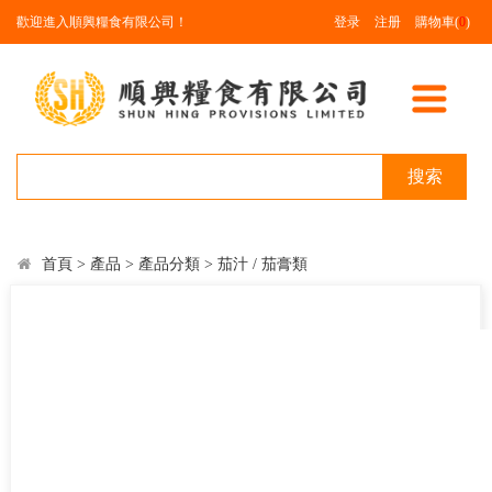
歡迎進入順興糧食有限公司！
登录
注册
購物車(
0
)
搜索
首頁
>
產品
>
產品分類
>
茄汁 / 茄膏類