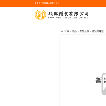
歡迎進入順興糧食有限公司！
首頁
>