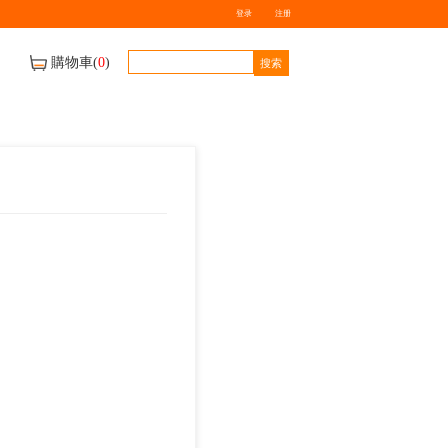
牌
送貨地區及車期
聯絡我們
40斤 淘大金標生抽
$
0.00
數量
-
+
庫存量：
0
件