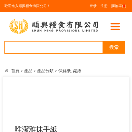
歡迎進入順興糧食有限公司！
登录
注册
購物車(
0
)
搜索
首頁
>
產品
>
產品分類
>
保鮮紙, 錫紙
唯潔雅抹手紙