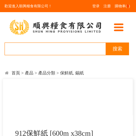
歡迎進入順興糧食有限公司！
登录
注册
購物車(
0
)
搜索
首頁
>
產品
>
產品分類
>
保鮮紙, 錫紙
912保鮮紙 [600m x38cm]