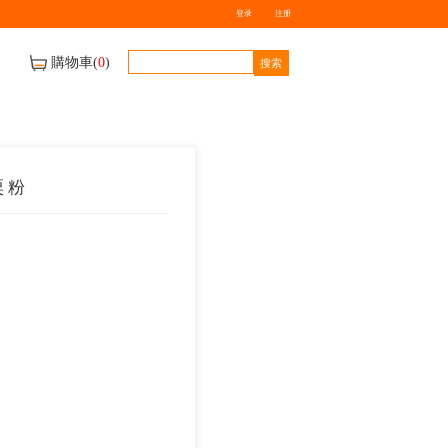
牌
送貨地區及車期
聯絡我們
420g x24 家樂牌 鷹 粟 粉
$
0.00
數量
-
+
庫存量：
0
件