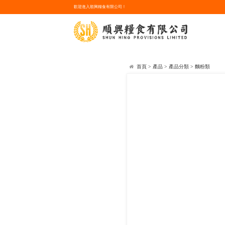
歡迎進入順興糧食有限公司！
首頁
>