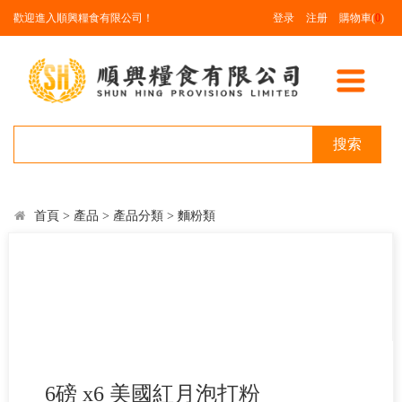
歡迎進入順興糧食有限公司！
登录
注册
購物車(
0
)
搜索
首頁
>
產品
>
產品分類
>
麵粉類
6磅 x6 美國紅月泡打粉