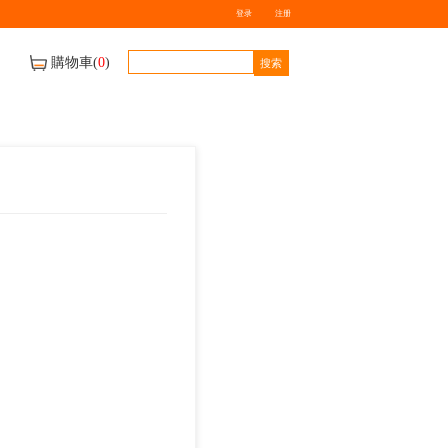
牌
送貨地區及車期
聯絡我們
600g x20 三象占米粉
$
0.00
數量
-
+
庫存量：
0
件