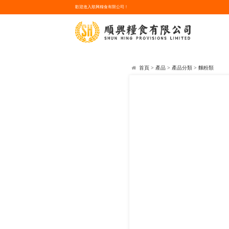
歡迎進入順興糧食有限公司！
首頁
>