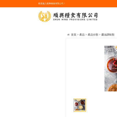
歡迎進入順興糧食有限公司！
首頁
>