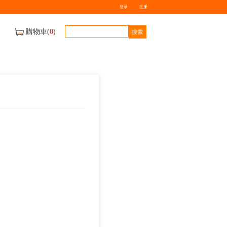
牌
送貨地區及車期
聯絡我們
1kg 丘比沙律醬
$
0.00
數量
-
+
庫存量：
0
件