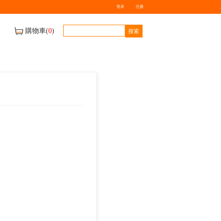
牌
送貨地區及車期
聯絡我們
450ml李錦記醉雞汁
$
0.00
數量
-
+
庫存量：
0
件