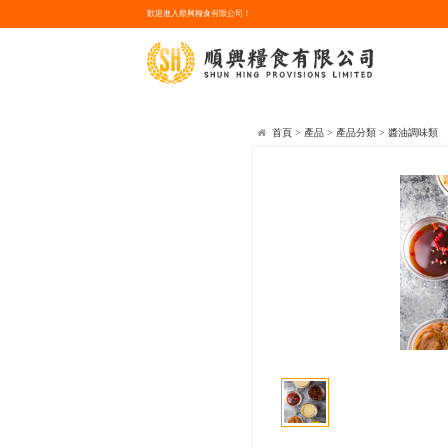
歡迎進入順興糧食有限公司！
首頁
>