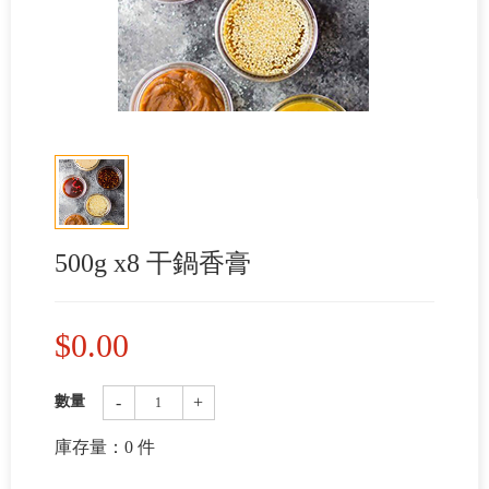
500g x8 干鍋香膏
$
0.00
-
+
數量
庫存量：
0
件