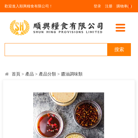
歡迎進入順興糧食有限公司！
登录
注册
購物車(
0
)
搜索
首頁
>
產品
>
產品分類
>
醬油調味類