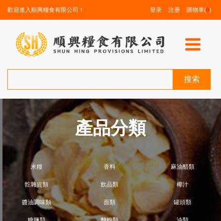
歡迎進入順興糧食有限公司！
登录
注册
購物車(
0
)
搜索
產品分類
米糧
香料
麻油醋類
亁雜貨類
飲品類
椰汁
醬油調味類
面類
罐頭類
糖鹽類
麵粉類
油類