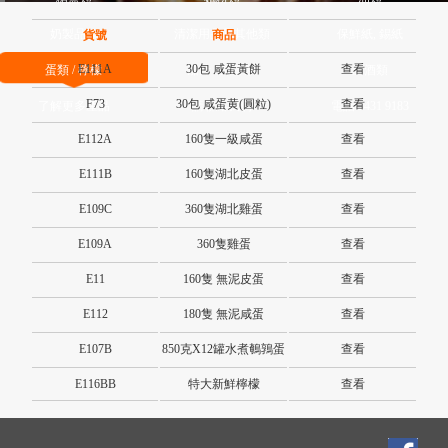
奶製品類
清潔用品及其他類
保鮮紙, 錫紙
貨號
商品
E111A
30包 咸蛋黃餅
查看
蛋類 / 檸檬
茄汁 / 茄膏類
廚酒類
F73
30包 咸蛋黄(圓粒)
查看
了解更多產品
請聯絡我們
電話 2431 9183
E112A
160隻一級咸蛋
查看
E111B
160隻湖北皮蛋
查看
E109C
360隻湖北雞蛋
查看
E109A
360隻雞蛋
查看
E11
160隻 無泥皮蛋
查看
E112
180隻 無泥咸蛋
查看
E107B
850克X12罐水煮鵪鶉蛋
查看
E116BB
特大新鮮檸檬
查看