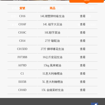
奶製品類
清潔用品及其他類
保鮮紙, 錫紙
貨號
商品
C016
14L潮豐牌特級生油
查看
蛋類 / 檸檬
茄汁 / 茄膏類
廚酒類
C016F
14L 福字大豆油
查看
了解更多產品
請聯絡我們
電話 2431 9183
C016C
16L順字菜油
查看
C014
27斤 駱駝油
查看
C015DD
27斤 獅球嘜花生油
查看
F073BB
16公斤皇冠生油
查看
A078D
15kg 風車豬油
查看
C1
1L意大利橄欖油
查看
E035B
5L 意大利橄欖油
查看
C016D
15L 金鐘菜籽生油
查看