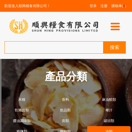
歡迎進入順興糧食有限公司！
登录
注册
購物車(
0
)
搜索
產品分類
米糧
香料
麻油醋類
亁雜貨類
飲品類
椰汁
醬油調味類
面類
罐頭類
糖鹽類
麵粉類
油類